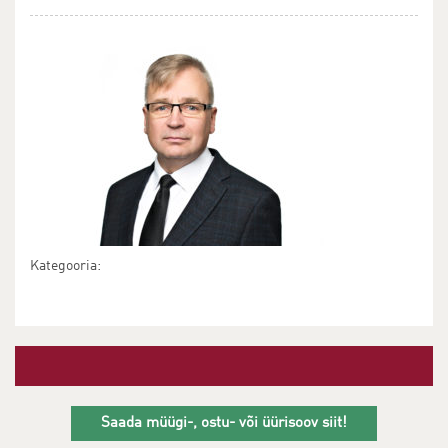
Kategooria:
Saada müügi-, ostu- või üürisoov siit!