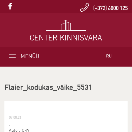
(+372) 6800 125
MENÜÜ
RU
Flaier_kodukas_väike_5531
07.08.26
Autor: CKV