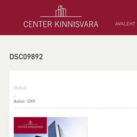
AVALEHT
DSC09892
08.08.26
Autor: CKV