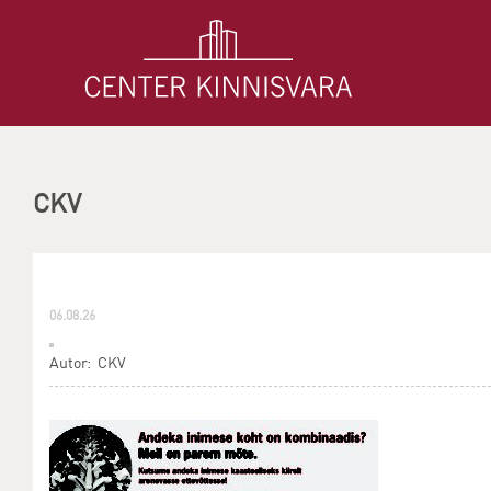
CKV
06.08.26
Autor: CKV