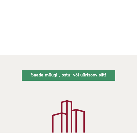
Saada müügi-, ostu- või üürisoov siit!