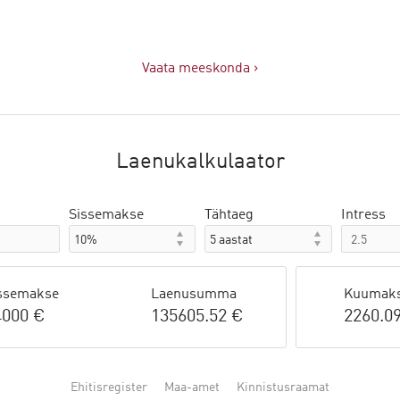
Vaata meeskonda ›
Laenukalkulaator
Sissemakse
Tähtaeg
Intress
ssemakse
Laenusumma
Kuumak
4000 €
135605.52 €
2260.0
Ehitisregister
Maa-amet
Kinnistusraamat