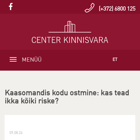
(+372) 6800 125
MENÜÜ
ET
Kaasomandis kodu ostmine: kas tead
ikka kõiki riske?
09.08.26