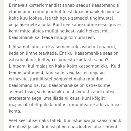
Erinevalt korteriomandist annab seadus kaasomandis
elamispinna müügi puhul tõesti kaasomanikele õiguse
kahe kuu jooksul ise tehingus samadel tingimustel
ostja asemele asuda. Kuid see kahekuuline eesõigus ei
kehti mitte alates müügi hetkest, vaid hetkest mil
kaasomanik sai teada müügi toimumisest.
Lihtsamal juhul on kaasomanikuks vahetud naabrid,
keda on lihtne teavitada. Ent kui kaasomanike seas on
välismaalane, kellega ei õnnestu kontakti saada?
Lihtsam, kui majas on kaks-kolm kaasomanikku. Kuid
teame juhtumeid, kus ka terveid kortermaju on
erinevatel juriidilistel põhjustel maha müüdud
kaasomandina. Kui kaasomanikke on kahe-kolme
asemel tosin, võib omanik uuest kodust kahekuulise
etteteatamisega ilma jääda niikaua, kuni kõigilt
majanaabritelt pole kinnitust müügiteate kättesaamise
kohta.
Veel keerulisemaks läheb, kui ostusooviga kaasomanik
ilmub välja siis, kui ostjal on uues kodus juba remont