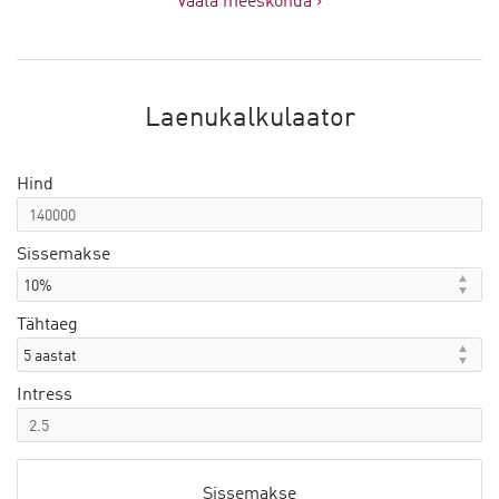
Vaata meeskonda ›
Laenukalkulaator
Hind
Sissemakse
Tähtaeg
Intress
Sissemakse