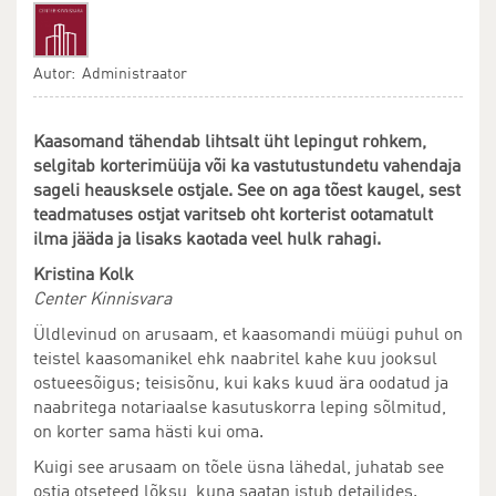
Autor: Administraator
Kaasomand tähendab lihtsalt üht lepingut rohkem,
selgitab korterimüüja või ka vastutustundetu vahendaja
sageli heausksele ostjale. See on aga tõest kaugel, sest
teadmatuses ostjat varitseb oht korterist ootamatult
ilma jääda ja lisaks kaotada veel hulk rahagi.
Kristina Kolk
Center Kinnisvara
Üldlevinud on arusaam, et kaasomandi müügi puhul on
teistel kaasomanikel ehk naabritel kahe kuu jooksul
ostueesõigus; teisisõnu, kui kaks kuud ära oodatud ja
naabritega notariaalse kasutuskorra leping sõlmitud,
on korter sama hästi kui oma.
Kuigi see arusaam on tõele üsna lähedal, juhatab see
ostja otseteed lõksu, kuna saatan istub detailides.