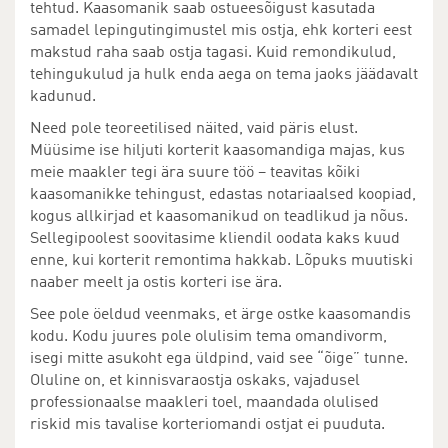
tehtud. Kaasomanik saab ostueesõigust kasutada
samadel lepingutingimustel mis ostja, ehk korteri eest
makstud raha saab ostja tagasi. Kuid remondikulud,
tehingukulud ja hulk enda aega on tema jaoks jäädavalt
kadunud.
Need pole teoreetilised näited, vaid päris elust.
Müüsime ise hiljuti korterit kaasomandiga majas, kus
meie maakler tegi ära suure töö – teavitas kõiki
kaasomanikke tehingust, edastas notariaalsed koopiad,
kogus allkirjad et kaasomanikud on teadlikud ja nõus.
Sellegipoolest soovitasime kliendil oodata kaks kuud
enne, kui korterit remontima hakkab. Lõpuks muutiski
naaber meelt ja ostis korteri ise ära.
See pole öeldud veenmaks, et ärge ostke kaasomandis
kodu. Kodu juures pole olulisim tema omandivorm,
isegi mitte asukoht ega üldpind, vaid see “õige” tunne.
Oluline on, et kinnisvaraostja oskaks, vajadusel
professionaalse maakleri toel, maandada olulised
riskid mis tavalise korteriomandi ostjat ei puuduta.