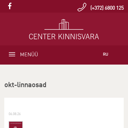
(+372) 6800 125
MENÜÜ
RU
okt-linnaosad
06.08.26