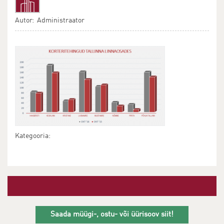
Autor: Administraator
Kategooria:
Saada müügi-, ostu- või üürisoov siit!