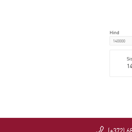
Hind
Si
1
(+372) 6