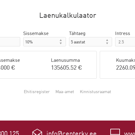
Laenukalkulaator
Sissemakse
Tähtaeg
Intress
ssemakse
Laenusumma
Kuumak
4000 €
135605.52 €
2260.0
Ehitisregister
Maa-amet
Kinnistusraamat
800 125
info@centerkv.ee
www