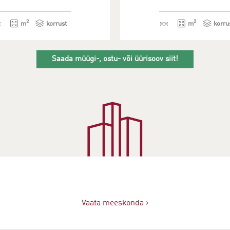
2
2
m
korrust
m
korru
Saada müügi-, ostu- või üürisoov siit!
Vaata meeskonda ›