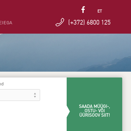
ET
(+372) 6800 125
EIEGA
nd
SAADA MÜÜGI-,
OSTU- VÕI
ÜÜRISOOV SIIT!