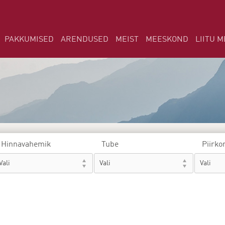
PAKKUMISED
ARENDUSED
MEIST
MEESKOND
LIITU M
Hinnavahemik
Tube
Piirko