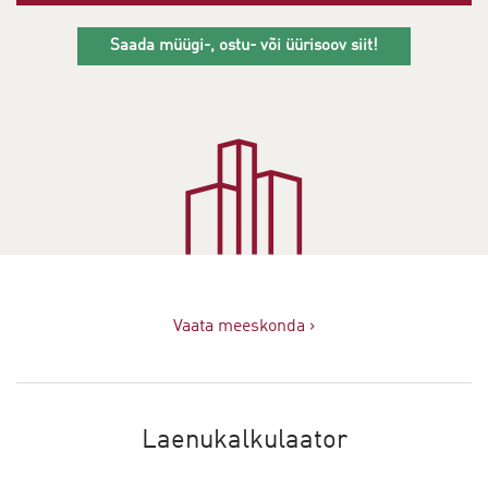
Saada müügi-, ostu- või üürisoov siit!
Vaata meeskonda ›
Laenukalkulaator