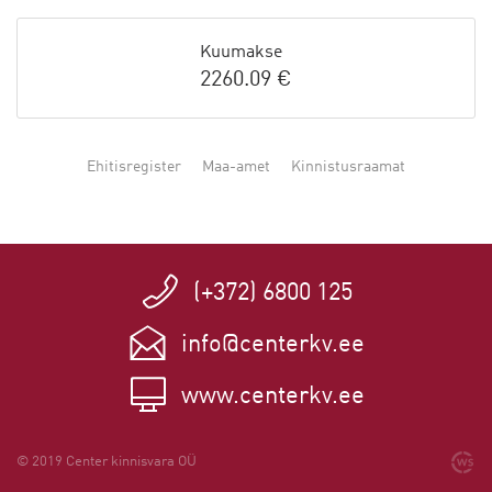
Kuumakse
2260.09 €
Ehitisregister
Maa-amet
Kinnistusraamat
(+372) 6800 125
info@centerkv.ee
www.centerkv.ee
© 2019 Center kinnisvara OÜ