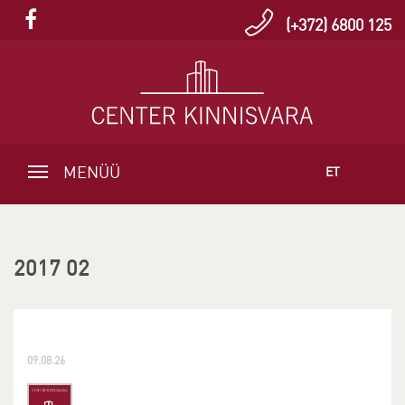
(+372) 6800 125
MENÜÜ
ET
2017 02
09.08.26